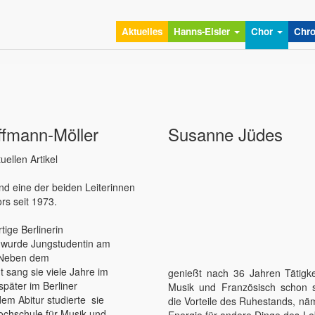
(aktuell
Aktuelles
Hanns-Eisler
Chor
Chro
ffmann-Möller
Susanne Jüdes
d eine der beiden Leiterinnen
rs seit 1973.
tige Berlinerin
d wurde Jungstudentin am
. Neben dem
t sang sie viele Jahre im
genießt nach 36 Jahren Tätigkei
später im Berliner
Musik und Französisch schon s
em Abitur studierte sie
die Vorteile des Ruhestands, nä
ochschule für Musik und