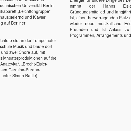
Energie für andere Dinge des L
echnischen Universität Berlin.
nimmt der Hanns Eisler
kabarett „Leichttongruppe“
Gründungsmitglied und langjähri
chauspielernd und Klavier
ist, einen hervorragenden Platz e
g auf Berliner
wieder neue musikalische Erl
Freunden und ist Anlass zu
Programmen, Arrangements und 
ichtete sie an der Tempelhofer
schule Musik und baute dort
 und zwei Chöre auf, mit
usiktheaterproduktionen auf die
Anatevka“, „Brecht-Eisler-
ng am Carmina-Burana-
unter Simon Rattle).