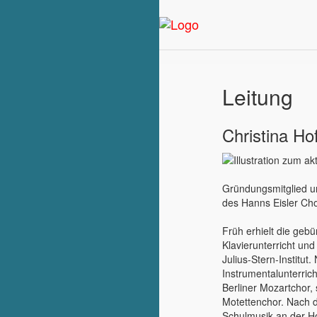
Leitung
Christina Ho
Gründungsmitglied un
des Hanns Eisler Cho
Früh erhielt die gebür
Klavierunterricht un
Julius-Stern-Institut
Instrumentalunterrich
Berliner Mozartchor, 
Motettenchor. Nach d
Schulmusik an der H