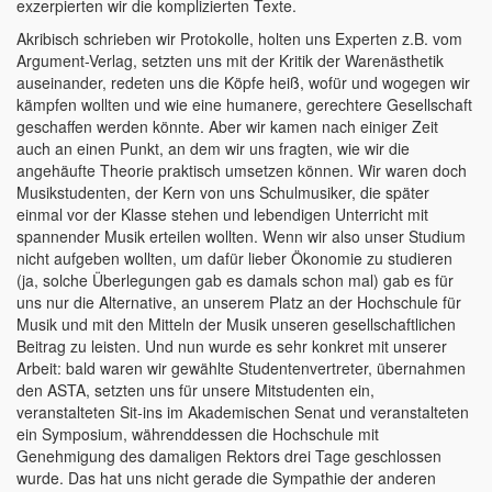
exzerpierten wir die komplizierten Texte.
Akribisch schrieben wir Protokolle, holten uns Experten z.B. vom
Argument-Verlag, setzten uns mit der Kritik der Warenästhetik
auseinander, redeten uns die Köpfe heiß, wofür und wogegen wir
kämpfen wollten und wie eine humanere, gerechtere Gesellschaft
geschaffen werden könnte. Aber wir kamen nach einiger Zeit
auch an einen Punkt, an dem wir uns fragten, wie wir die
angehäufte Theorie praktisch umsetzen können. Wir waren doch
Musikstudenten, der Kern von uns Schulmusiker, die später
einmal vor der Klasse stehen und lebendigen Unterricht mit
spannender Musik erteilen wollten. Wenn wir also unser Studium
nicht aufgeben wollten, um dafür lieber Ökonomie zu studieren
(ja, solche Überlegungen gab es damals schon mal) gab es für
uns nur die Alternative, an unserem Platz an der Hochschule für
Musik und mit den Mitteln der Musik unseren gesellschaftlichen
Beitrag zu leisten. Und nun wurde es sehr konkret mit unserer
Arbeit: bald waren wir gewählte Studentenvertreter, übernahmen
den ASTA, setzten uns für unsere Mitstudenten ein,
veranstalteten Sit-ins im Akademischen Senat und veranstalteten
ein Symposium, währenddessen die Hochschule mit
Genehmigung des damaligen Rektors drei Tage geschlossen
wurde. Das hat uns nicht gerade die Sympathie der anderen