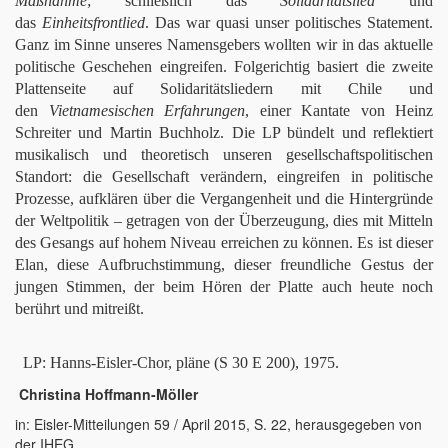
Maßnahme
; schließlich das
Solidaritätslied
und
das
Einheitsfrontlied
. Das war quasi unser politisches Statement.
Ganz im Sinne unseres Namensgebers wollten wir in das aktuelle
politische Geschehen eingreifen. Folgerichtig basiert die zweite
Plattenseite auf Solidaritätsliedern mit Chile und
den
Vietnamesischen Erfahrungen
, einer Kantate von Heinz
Schreiter und Martin Buchholz. Die LP bündelt und reflektiert
musikalisch und theoretisch unseren gesellschaftspolitischen
Standort: die Gesellschaft verändern, eingreifen in politische
Prozesse, aufklären über die Vergangenheit und die Hintergründe
der Weltpolitik – getragen von der Überzeugung, dies mit Mitteln
des Gesangs auf hohem Niveau erreichen zu können. Es ist dieser
Elan, diese Aufbruchstimmung, dieser freundliche Gestus der
jungen Stimmen, der beim Hören der Platte auch heute noch
berührt und mitreißt.
LP: Hanns-Eisler-Chor, pläne (S 30 E 200), 1975.
Christina Hoffmann-Möller
in: Eisler-Mitteilungen 59 / April 2015, S. 22, herausgegeben von
der IHEG,