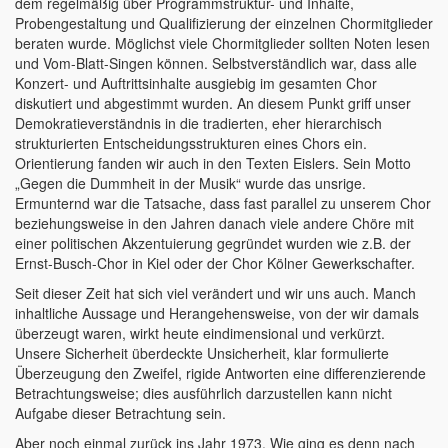
dem regelmäßig über Programmstruktur- und Inhalte,
Probengestaltung und Qualifizierung der einzelnen Chormitglieder
beraten wurde. Möglichst viele Chormitglieder sollten Noten lesen
und Vom-Blatt-Singen können. Selbstverständlich war, dass alle
Konzert- und Auftrittsinhalte ausgiebig im gesamten Chor
diskutiert und abgestimmt wurden. An diesem Punkt griff unser
Demokratieverständnis in die tradierten, eher hierarchisch
strukturierten Entscheidungsstrukturen eines Chors ein.
Orientierung fanden wir auch in den Texten Eislers. Sein Motto
„Gegen die Dummheit in der Musik“ wurde das unsrige.
Ermunternd war die Tatsache, dass fast parallel zu unserem Chor
beziehungsweise in den Jahren danach viele andere Chöre mit
einer politischen Akzentuierung gegründet wurden wie z.B. der
Ernst-Busch-Chor in Kiel oder der Chor Kölner Gewerkschafter.
Seit dieser Zeit hat sich viel verändert und wir uns auch. Manch
inhaltliche Aussage und Herangehensweise, von der wir damals
überzeugt waren, wirkt heute eindimensional und verkürzt.
Unsere Sicherheit überdeckte Unsicherheit, klar formulierte
Überzeugung den Zweifel, rigide Antworten eine differenzierende
Betrachtungsweise; dies ausführlich darzustellen kann nicht
Aufgabe dieser Betrachtung sein.
Aber noch einmal zurück ins Jahr 1973. Wie ging es denn nach