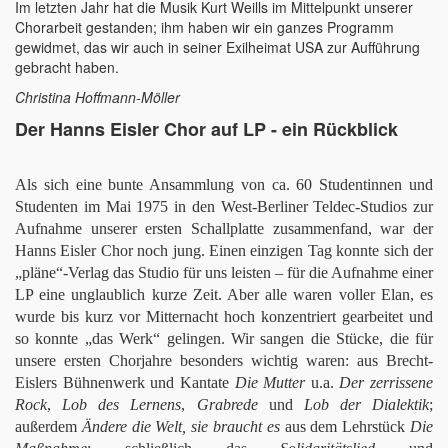
Im letzten Jahr hat die Musik Kurt Weills im Mittelpunkt unserer
Chorarbeit gestanden; ihm haben wir ein ganzes Programm
gewidmet, das wir auch in seiner Exilheimat USA zur Aufführung
gebracht haben.
Christina Hoffmann-Möller
Der Hanns Eisler Chor auf LP - ein Rückblick
Als sich eine bunte Ansammlung von ca. 60 Studentinnen und
Studenten im Mai 1975 in den West-Berliner Teldec-Studios zur
Aufnahme unserer ersten Schallplatte zusammenfand, war der
Hanns Eisler Chor noch jung. Einen einzigen Tag konnte sich der
„pläne“-Verlag das Studio für uns leisten – für die Aufnahme einer
LP eine unglaublich kurze Zeit. Aber alle waren voller Elan, es
wurde bis kurz vor Mitternacht hoch konzentriert gearbeitet und
so konnte „das Werk“ gelingen. Wir sangen die Stücke, die für
unsere ersten Chorjahre besonders wichtig waren: aus Brecht-
Eislers Bühnenwerk und Kantate
Die Mutter
u.a.
Der zerrissene
Rock
,
Lob des Lernens
,
Grabrede
und
Lob der Dialektik
;
außerdem
Ändere die Welt, sie braucht es
aus dem Lehrstück
Die