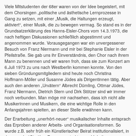
Viele Mitstudenten der 68er waren von der Idee begeistert, mit
dem Chorsingen „politische und ästhetische Lernprozesse in
Gang zu setzen, mit einer „Musik, die Haltungen erzeugt,
aktiviert“, einer Musik, die zu bewegen vermag. So stand es in der
Grundsatzerklärung des Hanns-Eisler-Chors vom 14.3.1973, die
nach heftigen Diskussionen schließlich abgestimmt und
angenommen wurde. Vorausgegangen war ein unvergessener
Besuch von Franz Niermann und mir bei Stephanie Eisler in der
Pfeilstraße. Sie gab uns ihr Einverständnis, den Chor nach ihrem
Mann zu benennen und wir waren froh, dass sie zum Konzert am
6.Juli 1973 zu uns nach Westberlin kommen konnte. Von den
sieben Gründungsmitgliedern sind heute noch Christina
Hoffmann-Möller und Susanne Jüdes als Dirigentinnen tätig. Aber
auch den anderen „Urvätern“ Albrecht Dümling, Ottmar Jüdes,
Franz Niermann, Dietrich Stern und Dirk Stötzer sind wir immer
noch verbunden. Man möge mir nachsehen, dass ich nicht alle
Musikerinnen und Musikern, die eine wichtige Rolle in den
Anfangsjahren spielten, an dieser Stelle erwähnen kann.
Der Erarbeitung „unerhört-neuer“ musikalischer Inhalte entsprach
das Erproben anderer Arbeits- und Organisationsformen. So
wurde z.B. sehr früh ein Künstlerischer Beirat institutionalisiert, in