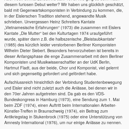
diesem furiosen Debut weiter? Wir haben uns glücklich geschätzt,
bald mit Gegenwartskomponisten in Verbindung zu kommen, die,
in der Eislerschen Tradition stehend, angewandte Musik
schrieben. Unvergessen Heinz Schreiters Kantate
„Vietnamesische Erfahrungen“ (1973) die zusammen mit Eislers
Kantate „Die Mutter“ bei den Kulturtagen 1974 uraufgeführt
wurde, später dann z.B. die halbszenische „Bleistaubkantate“
(1985) des kürzlich leider verstorbenen Berliner Komponisten
Wilhelm Dieter Siebert. Besonders hervorzuheben ist bereits in
dieser Anfangsphase die enge Zusammenarbeit mit dem Berliner
Komponisten und Musikwissenschaftler an der UdK Berlin,
Hartmut Fladt, aus der beide, Chor und Komponist, viel gelernt
und sich gegenseitig gefordert und gefördert habe.
Aufschlussreich hinsichtlich der Verbindung Studentenbewegung
und Eisler sind nicht zuletzt auch die Anlässe, bei denen wir in
den 70er Jahren aufgetreten sind. Da gab es den VDS-
Bundeskongress in Hamburg (1973), eine Sendung zum 1. Mai
beim ZDF (1974), einen Auftritt beim Internationalen Arbeiter-
Künstler-Treffen in Braunschweig (1974), ein Beitrag zum
Antikriegstag in Stukenbrock (1975) oder eine Unterstützung von
Amnesty International (1976), um nur einige Anlässe zu nennen.