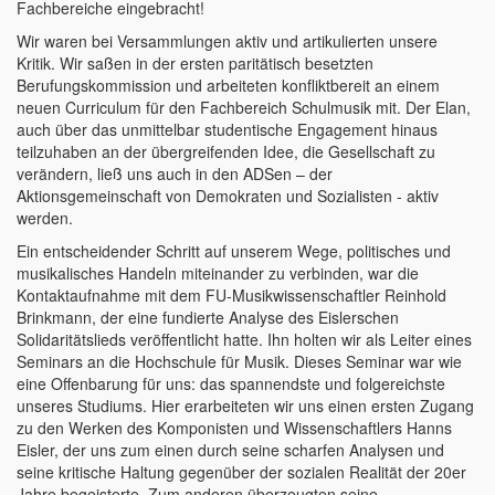
Fachbereiche eingebracht!
Wir waren bei Versammlungen aktiv und artikulierten unsere
Kritik. Wir saßen in der ersten paritätisch besetzten
Berufungskommission und arbeiteten konfliktbereit an einem
neuen Curriculum für den Fachbereich Schulmusik mit. Der Elan,
auch über das unmittelbar studentische Engagement hinaus
teilzuhaben an der übergreifenden Idee, die Gesellschaft zu
verändern, ließ uns auch in den ADSen – der
Aktionsgemeinschaft von Demokraten und Sozialisten - aktiv
werden.
Ein entscheidender Schritt auf unserem Wege, politisches und
musikalisches Handeln miteinander zu verbinden, war die
Kontaktaufnahme mit dem FU-Musikwissenschaftler Reinhold
Brinkmann, der eine fundierte Analyse des Eislerschen
Solidaritätslieds veröffentlicht hatte. Ihn holten wir als Leiter eines
Seminars an die Hochschule für Musik. Dieses Seminar war wie
eine Offenbarung für uns: das spannendste und folgereichste
unseres Studiums. Hier erarbeiteten wir uns einen ersten Zugang
zu den Werken des Komponisten und Wissenschaftlers Hanns
Eisler, der uns zum einen durch seine scharfen Analysen und
seine kritische Haltung gegenüber der sozialen Realität der 20er
Jahre begeisterte. Zum anderen überzeugten seine