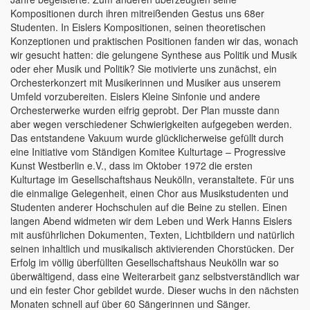
Kompositionen durch ihren mitreißenden Gestus uns 68er
Studenten. In Eislers Kompositionen, seinen theoretischen
Konzeptionen und praktischen Positionen fanden wir das, wonach
wir gesucht hatten: die gelungene Synthese aus Politik und Musik
oder eher Musik und Politik? Sie motivierte uns zunächst, ein
Orchesterkonzert mit Musikerinnen und Musiker aus unserem
Umfeld vorzubereiten. Eislers Kleine Sinfonie und andere
Orchesterwerke wurden eifrig geprobt. Der Plan musste dann
aber wegen verschiedener Schwierigkeiten aufgegeben werden.
Das entstandene Vakuum wurde glücklicherweise gefüllt durch
eine Initiative vom Ständigen Komitee Kulturtage – Progressive
Kunst Westberlin e.V., dass im Oktober 1972 die ersten
Kulturtage im Gesellschaftshaus Neukölln, veranstaltete. Für uns
die einmalige Gelegenheit, einen Chor aus Musikstudenten und
Studenten anderer Hochschulen auf die Beine zu stellen. Einen
langen Abend widmeten wir dem Leben und Werk Hanns Eislers
mit ausführlichen Dokumenten, Texten, Lichtbildern und natürlich
seinen inhaltlich und musikalisch aktivierenden Chorstücken. Der
Erfolg im völlig überfüllten Gesellschaftshaus Neukölln war so
überwältigend, dass eine Weiterarbeit ganz selbstverständlich war
und ein fester Chor gebildet wurde. Dieser wuchs in den nächsten
Monaten schnell auf über 60 Sängerinnen und Sänger.